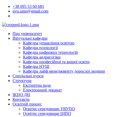
Перейти
+38 095 53 60 681
до
uvu.umo@gmail.com
вмісту
Про університет
Віртуальні кафедри
Кафедра управління освітою
Кафедра психології
Кафедра цифрових технологій
Кафедра андрагогіки
Кафедра професійної та вищої освіти
Кафедра НУШ
Кафедра лайф менеджменту дорослої людини
Спеціальні курси
Структура
Експертна рада
Електронний деканат
ІКЦО ДН
Контакти
Освітній процес
Освітнє середовище УВУПО
Освітнє середовище ЦІПО