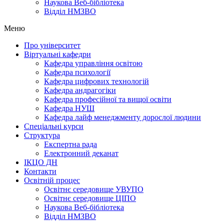
Наукова Веб-бібліотека
Відділ НМЗВО
Меню
Про університет
Віртуальні кафедри
Кафедра управління освітою
Кафедра психології
Кафедра цифрових технологій
Кафедра андрагогіки
Кафедра професійної та вищої освіти
Кафедра НУШ
Кафедра лайф менеджменту дорослої людини
Спеціальні курси
Структура
Експертна рада
Електронний деканат
ІКЦО ДН
Контакти
Освітній процес
Освітнє середовище УВУПО
Освітнє середовище ЦІПО
Наукова Веб-бібліотека
Відділ НМЗВО