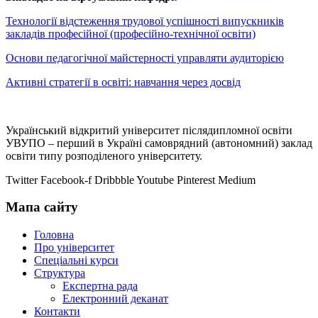
Технології відстеження трудової успішності випускників
закладів професійної (професійно-технічної освіти)
Основи педагогічної майстерності управляти аудиторією
Активні стратегії в освіті: навчання через досвід
Український відкритий університет післядипломної освіти
УВУПО – перший в Україні самоврядний (автономний) заклад
освіти типу розподіленого університету.
Twitter
Facebook-f
Dribbble
Youtube
Pinterest
Medium
Мапа сайту
Головна
Про університет
Спеціальні курси
Структура
Експертна рада
Електронний деканат
Контакти