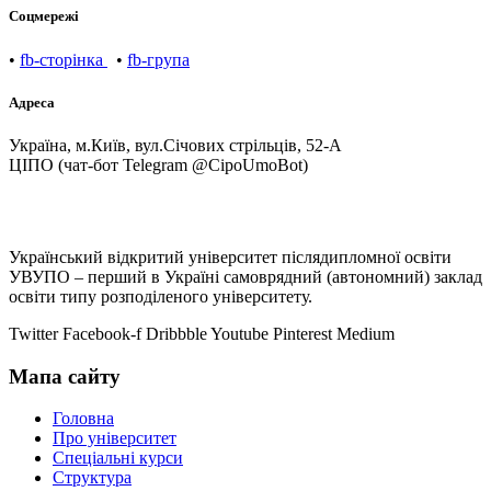
Соцмережі
•
fb-сторінка
•
fb-група
Адреса
Україна, м.Київ, вул.Січових стрільців, 52-А
ЦІПО (чат-бот Telegram @CipoUmoBot)
Український відкритий університет післядипломної освіти
УВУПО – перший в Україні самоврядний (автономний) заклад
освіти типу розподіленого університету.
Twitter
Facebook-f
Dribbble
Youtube
Pinterest
Medium
Мапа сайту
Головна
Про університет
Спеціальні курси
Структура