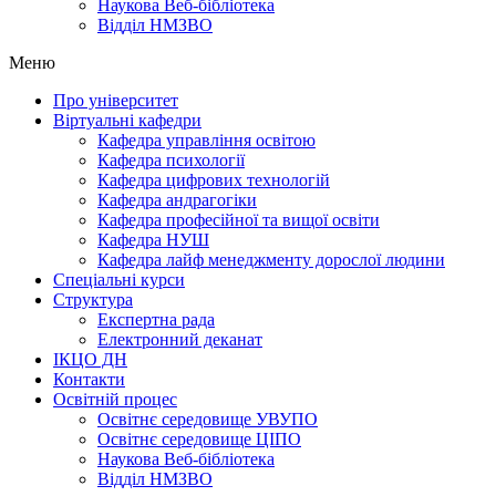
Наукова Веб-бібліотека
Відділ НМЗВО
Меню
Про університет
Віртуальні кафедри
Кафедра управління освітою
Кафедра психології
Кафедра цифрових технологій
Кафедра андрагогіки
Кафедра професійної та вищої освіти
Кафедра НУШ
Кафедра лайф менеджменту дорослої людини
Спеціальні курси
Структура
Експертна рада
Електронний деканат
ІКЦО ДН
Контакти
Освітній процес
Освітнє середовище УВУПО
Освітнє середовище ЦІПО
Наукова Веб-бібліотека
Відділ НМЗВО