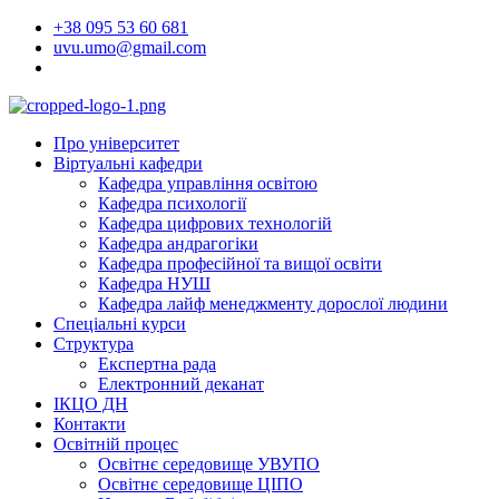
Перейти
+38 095 53 60 681
до
uvu.umo@gmail.com
вмісту
Про університет
Віртуальні кафедри
Кафедра управління освітою
Кафедра психології
Кафедра цифрових технологій
Кафедра андрагогіки
Кафедра професійної та вищої освіти
Кафедра НУШ
Кафедра лайф менеджменту дорослої людини
Спеціальні курси
Структура
Експертна рада
Електронний деканат
ІКЦО ДН
Контакти
Освітній процес
Освітнє середовище УВУПО
Освітнє середовище ЦІПО