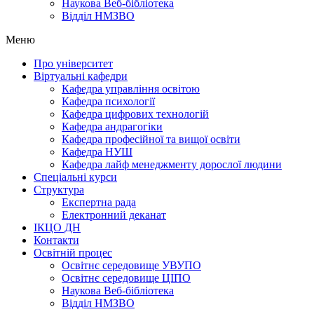
Наукова Веб-бібліотека
Відділ НМЗВО
Меню
Про університет
Віртуальні кафедри
Кафедра управління освітою
Кафедра психології
Кафедра цифрових технологій
Кафедра андрагогіки
Кафедра професійної та вищої освіти
Кафедра НУШ
Кафедра лайф менеджменту дорослої людини
Спеціальні курси
Структура
Експертна рада
Електронний деканат
ІКЦО ДН
Контакти
Освітній процес
Освітнє середовище УВУПО
Освітнє середовище ЦІПО
Наукова Веб-бібліотека
Відділ НМЗВО