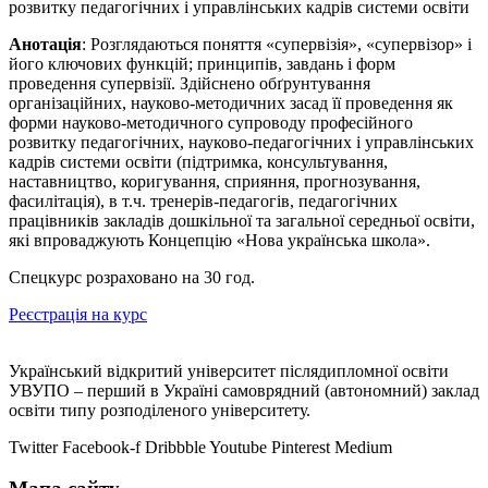
розвитку педагогічних і управлінських кадрів системи освіти
Анотація
: Розглядаються поняття «супервізія», «супервізор» і
його ключових функцій; принципів, завдань і форм
проведення супервізії. Здійснено обґрунтування
організаційних, науково-методичних засад її проведення як
форми науково-методичного супроводу професійного
розвитку педагогічних, науково-педагогічних і управлінських
кадрів системи освіти (підтримка, консультування,
наставництво, коригування, сприяння, прогнозування,
фасилітація), в т.ч. тренерів-педагогів, педагогічних
працівників закладів дошкільної та загальної середньої освіти,
які впроваджують Концепцію «Нова українська школа».
Спецкурс розраховано на 30 год.
Реєстрація на курс
Український відкритий університет післядипломної освіти
УВУПО – перший в Україні самоврядний (автономний) заклад
освіти типу розподіленого університету.
Twitter
Facebook-f
Dribbble
Youtube
Pinterest
Medium