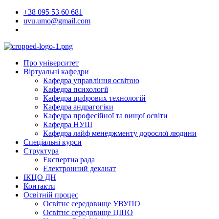
Перейти
+38 095 53 60 681
до
uvu.umo@gmail.com
вмісту
Про університет
Віртуальні кафедри
Кафедра управління освітою
Кафедра психології
Кафедра цифрових технологій
Кафедра андрагогіки
Кафедра професійної та вищої освіти
Кафедра НУШ
Кафедра лайф менеджменту дорослої людини
Спеціальні курси
Структура
Експертна рада
Електронний деканат
ІКЦО ДН
Контакти
Освітній процес
Освітнє середовище УВУПО
Освітнє середовище ЦІПО