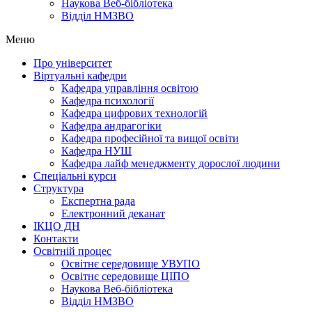
Наукова Веб-бібліотека
Відділ НМЗВО
Меню
Про університет
Віртуальні кафедри
Кафедра управління освітою
Кафедра психології
Кафедра цифрових технологій
Кафедра андрагогіки
Кафедра професійної та вищої освіти
Кафедра НУШ
Кафедра лайф менеджменту дорослої людини
Спеціальні курси
Структура
Експертна рада
Електронний деканат
ІКЦО ДН
Контакти
Освітній процес
Освітнє середовище УВУПО
Освітнє середовище ЦІПО
Наукова Веб-бібліотека
Відділ НМЗВО