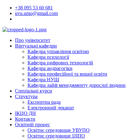
Перейти
+38 095 53 60 681
до
uvu.umo@gmail.com
вмісту
Про університет
Віртуальні кафедри
Кафедра управління освітою
Кафедра психології
Кафедра цифрових технологій
Кафедра андрагогіки
Кафедра професійної та вищої освіти
Кафедра НУШ
Кафедра лайф менеджменту дорослої людини
Спеціальні курси
Структура
Експертна рада
Електронний деканат
ІКЦО ДН
Контакти
Освітній процес
Освітнє середовище УВУПО
Освітнє середовище ЦІПО