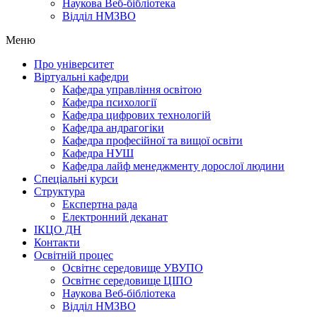
Наукова Веб-бібліотека
Відділ НМЗВО
Меню
Про університет
Віртуальні кафедри
Кафедра управління освітою
Кафедра психології
Кафедра цифрових технологій
Кафедра андрагогіки
Кафедра професійної та вищої освіти
Кафедра НУШ
Кафедра лайф менеджменту дорослої людини
Спеціальні курси
Структура
Експертна рада
Електронний деканат
ІКЦО ДН
Контакти
Освітній процес
Освітнє середовище УВУПО
Освітнє середовище ЦІПО
Наукова Веб-бібліотека
Відділ НМЗВО