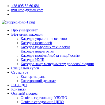
Перейти
+38 095 53 60 681
до
uvu.umo@gmail.com
вмісту
Про університет
Віртуальні кафедри
Кафедра управління освітою
Кафедра психології
Кафедра цифрових технологій
Кафедра андрагогіки
Кафедра професійної та вищої освіти
Кафедра НУШ
Кафедра лайф менеджменту дорослої людини
Спеціальні курси
Структура
Експертна рада
Електронний деканат
ІКЦО ДН
Контакти
Освітній процес
Освітнє середовище УВУПО
Освітнє середовище ЦІПО