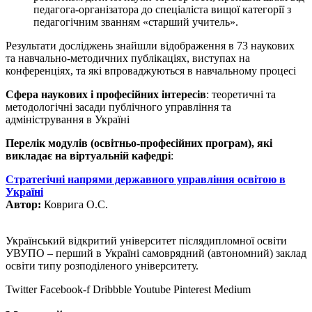
педагога-організатора до спеціаліста вищої категорії з
педагогічним званням «старший учитель».
Результати досліджень знайшли відображення в 73 наукових
та навчально-методичних публікаціях, виступах на
конференціях, та які впроваджуються в навчальному процесі
Сфера наукових і професійних інтересів
: теоретичні та
методологічні засади публічного управління та
адміністрування в Україні
Перелік модулів (освітньо-професійних програм), які
викладає на віртуальній кафедрі
:
Стратегічні напрями державного управління освітою в
Україні
Автор:
Коврига О.С.
Український відкритий університет післядипломної освіти
УВУПО – перший в Україні самоврядний (автономний) заклад
освіти типу розподіленого університету.
Twitter
Facebook-f
Dribbble
Youtube
Pinterest
Medium