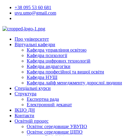
Перейти
+38 095 53 60 681
до
uvu.umo@gmail.com
вмісту
Про університет
Віртуальні кафедри
Кафедра управління освітою
Кафедра психології
Кафедра цифрових технологій
Кафедра андрагогіки
Кафедра професійної та вищої освіти
Кафедра НУШ
Кафедра лайф менеджменту дорослої людини
Спеціальні курси
Структура
Експертна рада
Електронний деканат
ІКЦО ДН
Контакти
Освітній процес
Освітнє середовище УВУПО
Освітнє середовище ЦІПО