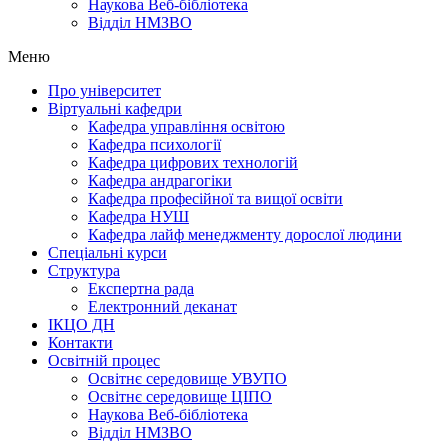
Наукова Веб-бібліотека
Відділ НМЗВО
Меню
Про університет
Віртуальні кафедри
Кафедра управління освітою
Кафедра психології
Кафедра цифрових технологій
Кафедра андрагогіки
Кафедра професійної та вищої освіти
Кафедра НУШ
Кафедра лайф менеджменту дорослої людини
Спеціальні курси
Структура
Експертна рада
Електронний деканат
ІКЦО ДН
Контакти
Освітній процес
Освітнє середовище УВУПО
Освітнє середовище ЦІПО
Наукова Веб-бібліотека
Відділ НМЗВО