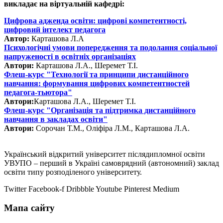
викладає на віртуальній кафедрі:
Цифрова адженда освіти: цифрові компетентності,
цифровий інтелект педагога
Автор:
Карташова Л.А
Психологічні умови попередження та подолання соціальної
напруженості в освітніх організаціях
Автори:
Карташова Л.А., Шеремет Т.І.
Флеш-курс "Технології та принципи дистанційного
навчання: формування цифрових компетентностей
педагога-тьютора"
Автори:
Карташова Л.А., Шеремет Т.І.
Флеш-курс "Організація та підтримка дистанційного
навчання в закладах освіти"
Автори:
Сорочан Т.М., Оліфіра Л.М., Карташова Л.А.
Український відкритий університет післядипломної освіти
УВУПО – перший в Україні самоврядний (автономний) заклад
освіти типу розподіленого університету.
Twitter
Facebook-f
Dribbble
Youtube
Pinterest
Medium
Мапа сайту