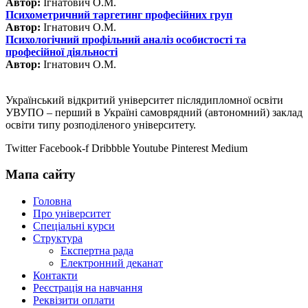
Автор:
Ігнатович О.М.
Психометричний таргетинг професійних груп
Автор:
Ігнатович О.М.
Психологічний профільний аналіз особистості та
професійної діяльності
Автор:
Ігнатович О.М.
Український відкритий університет післядипломної освіти
УВУПО – перший в Україні самоврядний (автономний) заклад
освіти типу розподіленого університету.
Twitter
Facebook-f
Dribbble
Youtube
Pinterest
Medium
Мапа сайту
Головна
Про університет
Спеціальні курси
Структура
Експертна рада
Електронний деканат
Контакти
Реєстрація на навчання
Реквізити оплати