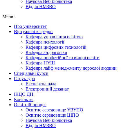
Наукова Веб-бібліотека
Відділ НМЗВО
Меню
Про університет
Віртуальні кафедри
Кафедра управління освітою
Кафедра психології
Кафедра цифрових технологій
Кафедра андрагогіки
Кафедра професійної та вищої освіти
Кафедра НУШ
Кафедра лайф менеджменту дорослої людини
Спеціальні курси
Структура
Експертна рада
Електронний деканат
ІКЦО ДН
Контакти
Освітній процес
Освітнє середовище УВУПО
Освітнє середовище ЦІПО
Наукова Веб-бібліотека
Відділ НМЗВО