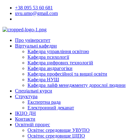
Перейти
+38 095 53 60 681
до
uvu.umo@gmail.com
вмісту
Про університет
Віртуальні кафедри
Кафедра управління освітою
Кафедра психології
Кафедра цифрових технологій
Кафедра андрагогіки
Кафедра професійної та вищої освіти
Кафедра НУШ
Кафедра лайф менеджменту дорослої людини
Спеціальні курси
Структура
Експертна рада
Електронний деканат
ІКЦО ДН
Контакти
Освітній процес
Освітнє середовище УВУПО
Освітнє середовище ЦІПО